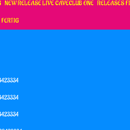
G
NEW RELEASE LIVE CAVECLUB ONE
RELEASES FI
 FERTIG
28423334
28423334
28423334