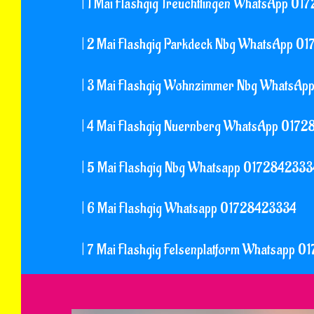
| 1 Mai Flashgig Treuchtlingen WhatsApp 0
| 2 Mai Flashgig Parkdeck Nbg WhatsApp 
| 3 Mai Flashgig Wohnzimmer Nbg WhatsA
| 4 Mai Flashgig Nuernberg WhatsApp 017
| 5 Mai Flashgig Nbg Whatsapp 0172842333
| 6 Mai Flashgig Whatsapp 01728423334
| 7 Mai Flashgig Felsenplatform Whatsapp 