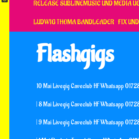
RELEASE SUBLINEMUSIC UND MEDIA U
LUDWIG THOMA BANDLEADER
FIX UND
Flashgigs
10 Mai Livegig Caveclub HF Whatsapp 017
| 8 Mai Livegig Caveclub HF Whatsapp 017
| 9 Mai Livegig Caveclub HF Whatsapp 017