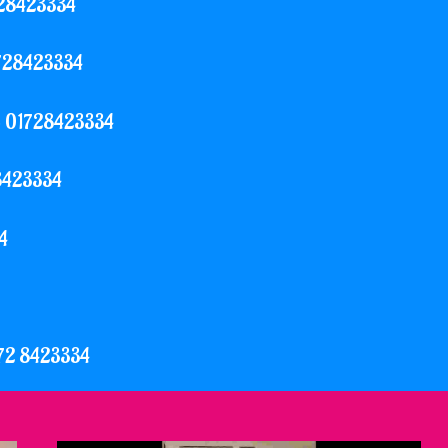
1728423334
01728423334
pp 01728423334
28423334
4
0172 8423334