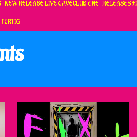
G
NEW RELEASE LIVE CAVECLUB ONE
RELEASES FI
 FERTIG
mts