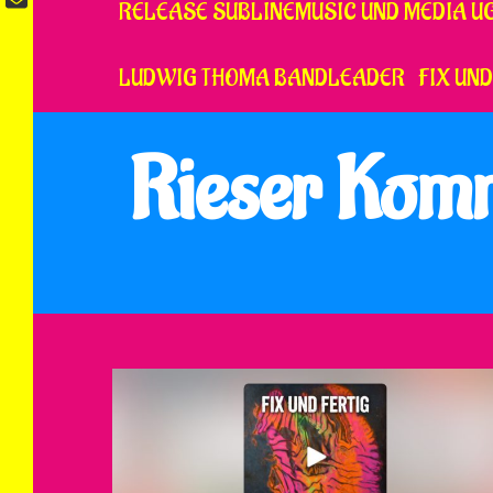
RELEASE SUBLINEMUSIC UND MEDIA U
LUDWIG THOMA BANDLEADER
FIX UND
Rieser Kom