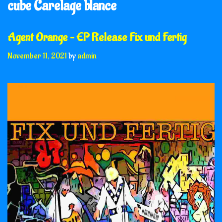
cube Carelage blance
Agent Orange – EP Release Fix und Fertig
November 11, 2021
by
admin