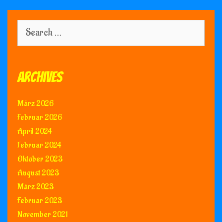
Search
for:
Archives
März 2026
Februar 2026
April 2024
Februar 2024
Oktober 2023
August 2023
März 2023
Februar 2023
November 2021